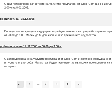
С цел подобряване качеството на услугите предлагани от Optic-Com ще се извърш
2.00 ч на 8.01.2009.
рофилактика - 19.12.2008
Поради спешна нужда от хардуерен ъпгрейд на главните ни рутери бе спрян интерн
от 23:30 до 1:00 .Молим да бъдем извинени за причинените неудобства.
рофилактика на 11 .12.2008 от 00.00 до 3.00 ч.
С цел подобряване на услугите предлагани от Optic-Com е закупено оборудване от
и пуснато в употреба. Молим да бъдем извинени за възможни прекъсвания на 
интервал.
1
...
2
3
4
<
>