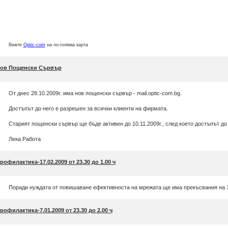
Вижте
Optic-com
на по-голяма карта
ов Пощенски Сървър
От днес 28.10.2009г. има нов пощенски сървър - mail.optic-com.bg.
Достъпът до него е разрешен за всички клиенти на фирмата.
Старият пощенски сървър ще бъде активен до 10.11.2009г., след което достъпът до
Лека Работа
рофилактика-17.02.2009 от 23.30 до 1.00 ч
Поради нуждата от повишаване ефективноста на мрежата ще има прекъсвания на 17.
рофилактика-7.01.2009 от 23.30 до 2.00 ч