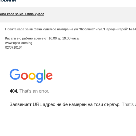
НОВИНИ
ова каса за кв. Овча купел
Новата каса за кв.Овча купел се намира на ул."Любляна" и ул."Народен герой" №1
Касата е с рабтно време от 10:00 до 19:30 часа.
www.optic-com.bg
02/8710184