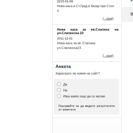
2015-01-09
Нова каса в Ст.Град в базар при Стол
4
Н
[...още]
Нова каса за кв.Слатина на
ул.Слатинска 23
2011-12-01
Нова каса за кв. Слатина
ул.Слатинска23
[...още]
Анкета
Харесвате ли новия ни сайт?
Да
Не
Има какво още да се желае
Гласувайте за да видите резултатите
от анкетата