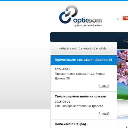
избери език:
български
|
english
Преместваме каса Марин Дринов 30
2024-12-11
Преместваме касата от ул. Марин
Дринов 30
[...още]
Спешно преместване на трасета
2018-08-26
Спешно преместване на трасета
[...още]
Нова каса в Ст.Град .