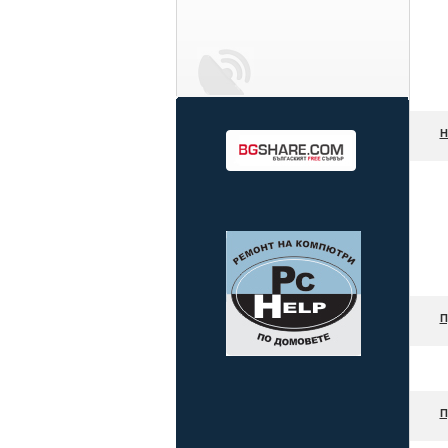
Н
П
П